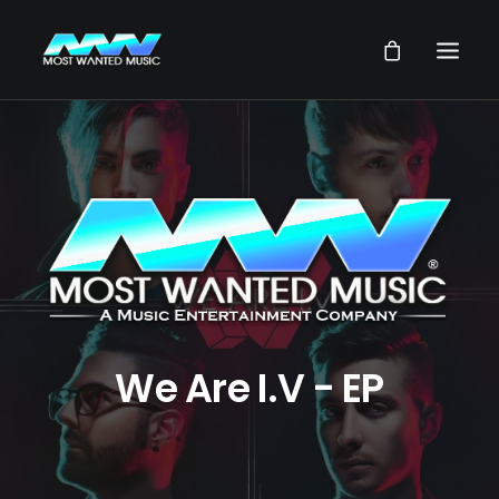
NEWS
ARTISTES
MUSIQUES
VIDEOS
SERVICES
STORE
We Are I.V - EP
NOTRE GROUPE
RECHERCHE