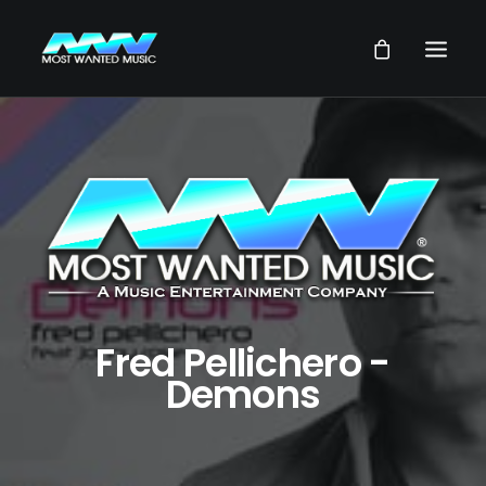
NEWS
ARTISTES
MUSIQUES
VIDEOS
SERVICES
STORE
Fred Pellichero -
Demons
NOTRE GROUPE
RECHERCHE