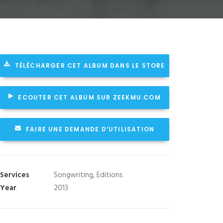
TÉLÉCHARGER CET ALBUM DANS LE STORE
ECOUTER CET ALBUM SUR ZEEKMU.COM
FAIRE UNE DEMANDE D’UTILISATION
Services
Songwriting, Editions
Year
2013