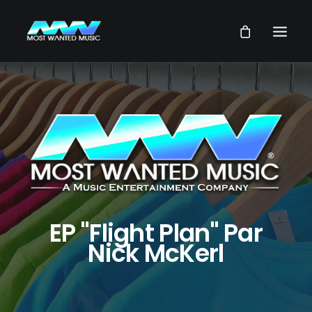
NEWS
ARTISTES
MUSIQUES
VIDEOS
SERVICES
STORE
EP "Flight Plan" Par
Nick McKerl
NOTRE GROUPE
RECHERCHE