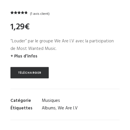
(
1
avis client)
Noté
1
5.00
1,29
€
sur 5
basé sur
notation
client
“Louder” par le groupe We Are I.V avec la participation
de Most Wanted Music.
+ Plus d’infos
TÉLÉCHARGER
Catégorie
Musiques
Étiquettes
Albums
,
We Are I.V