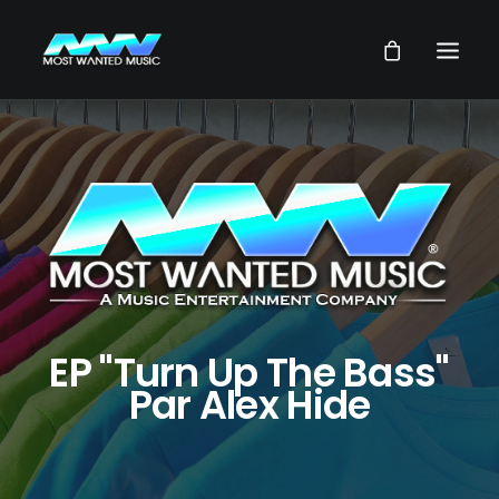
NEWS
ARTISTES
MUSIQUES
VIDEOS
SERVICES
STORE
EP "Turn Up The Bass"
Par Alex Hide
NOTRE GROUPE
RECHERCHE