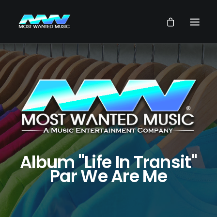
NEWS
ARTISTES
MUSIQUES
VIDEOS
SERVICES
STORE
Album "Life In Transit"
Par We Are Me
NOTRE GROUPE
RECHERCHE