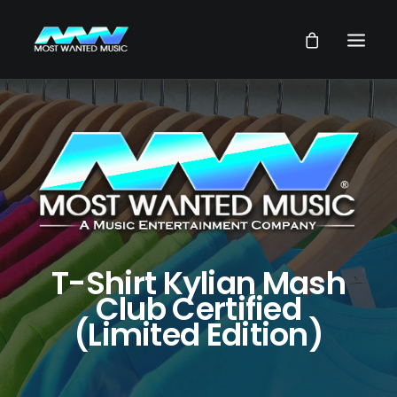
NEWS
ARTISTES
MUSIQUES
VIDEOS
SERVICES
T-Shirt Kylian Mash
STORE
Club Certified
(Limited Edition)
NOTRE GROUPE
RECHERCHE