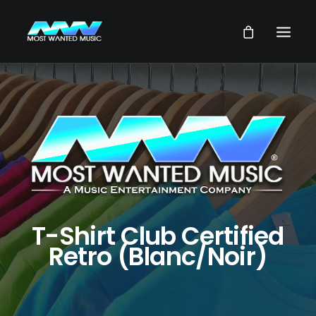
NEWS
ARTISTES
MUSIQUES
VIDEOS
SERVICES
STORE
T-Shirt Club Certified
Retro (Blanc/Noir)
NOTRE GROUPE
RECHERCHE