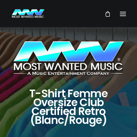
NEWS
ARTISTES
MUSIQUES
VIDEOS
SERVICES
T-Shirt Femme
STORE
Oversize Club
Certified Retro
NOTRE GROUPE
(Blanc/Rouge)
RECHERCHE