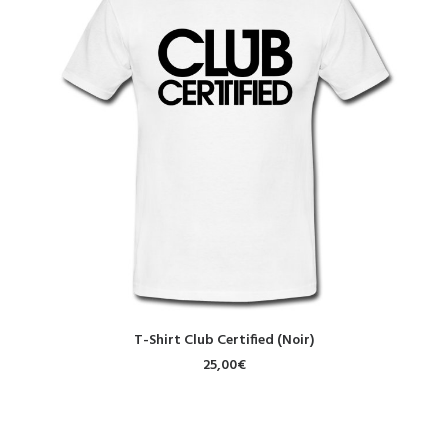
CHOIX DES OPTIONS
T-Shirt Club Certified (Noir)
25,00
€