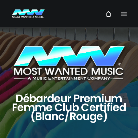
NEWS
ARTISTES
MUSIQUES
VIDEOS
SERVICES
Débardeur Premium
STORE
Femme Club Certified
(Blanc/Rouge)
NOTRE GROUPE
RECHERCHE