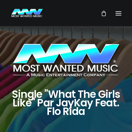
NEWS
ARTISTES
MUSIQUES
VIDEOS
SERVICES
Single "What The Girls
STORE
Like" Par JayKay Feat.
Flo Rida
NOTRE GROUPE
RECHERCHE