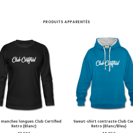
PRODUITS APPARENTÉS
CHOIX DES OPTIONS
CHOIX DES OPTIONS
 manches longues Club Certified
Sweat-shirt contraste Club Cer
Retro (Blanc)
Retro (Blanc/Bleu)