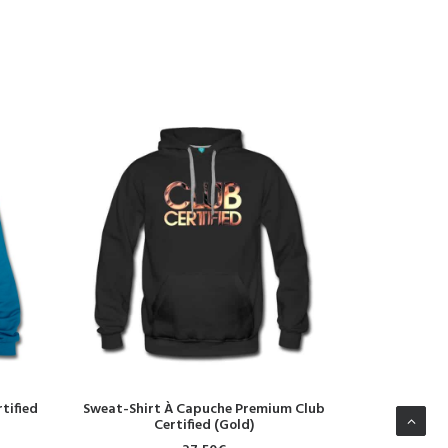
CHOIX DES OPTIONS
CH
tified
Sweat-Shirt À Capuche Premium Club
Sweat-shirt
Certified (Gold)
Ret