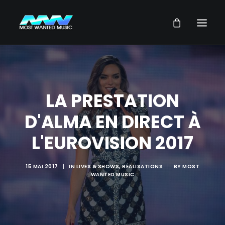
NEWS
ARTISTES
LA PRESTATION
MUSIQUES
D'ALMA EN DIRECT À
VIDEOS
L'EUROVISION 2017
SERVICES
STORE
15 MAI 2017
|
IN
LIVES & SHOWS
,
RÉALISATIONS
|
BY
MOST
WANTED MUSIC
NOTRE GROUPE
RECHERCHE