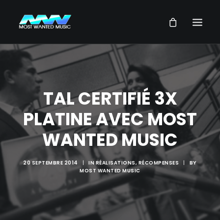
NEWS
ARTISTES
TAL CERTIFIÉ 3X
MUSIQUES
PLATINE AVEC MOST
VIDEOS
WANTED MUSIC
SERVICES
STORE
20 SEPTEMBRE 2014
|
IN
RÉALISATIONS
,
RÉCOMPENSES
|
BY
MOST WANTED MUSIC
NOTRE GROUPE
RECHERCHE