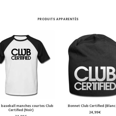
PRODUITS APPARENTÉS
CHOIX DES OPTIONS
AJOUTER AU PANIER
t baseball manches courtes Club
Bonnet Club Certified (Blanc
Certified (Noir)
24,99
€