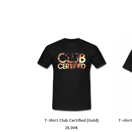
CHOIX DES OPTIONS
T-Shirt Club Certified (Gold)
T-shir
25,00
€