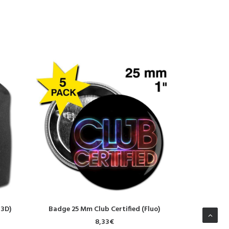
AJOUTER AU PANIER
CH
 3D)
Badge 25 Mm Club Certified (Fluo)
T-shirt bico
Cert
8,33
€